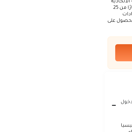
الاتحادية
للهوية والجنسية وأمن الجمارك والموانئ (ICP)، والذي دخل حيز التنفيذ اعتبارًا من 25
شادات
اعدة في الحصول على
دخول
دونيسيا