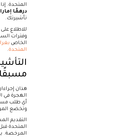
المتحدة. إذ
درهمًا إمارات
تأشيرتك.
للاطلاع على
وفترات السما
الخاص
بغرام
المتحدة
.
التأشير
مسبقًا
هذان إجراءا
الهجرة في ال
وتخضع الموا
التقديم المس
المتحدة قبل
المرخصة. يتم