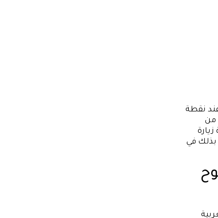
ند نقطة
 من
زيارة
 بذلك في
وح
ربية