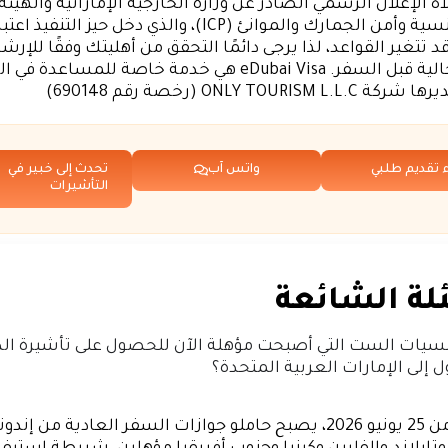
ه الإعلان الرسمي الصادر عن وزارة الخارجية الإماراتية والهيئة 
نيو 2026. قد تتغير القواعد، لذا يرجى دائمًا التحقق من أهليتك وفقًا للإر
الرسمية الحالية قبل السفر. eDubai Visa هي خدمة خاصة للمس
ONLY TOURIS (رخصة رقم 690148)
ء تقديم طلبي
واتس آب
تحدث إلى خبير في
التأشيرات
لة الشائعة
نسيات الست التي أصبحت مؤهلة الآن للحصول على تأشيرة ال
 إلى الإمارات العربية المتحدة؟
اعتبارًا من 25 يونيو 2026، يصبح حاملو جوازات السفر العادية من إن