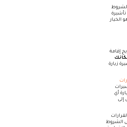
 لشروط
تأشيرة
 الخيار
ح إقامة
مكانك
ة زيارة
رات
يرات
 زيارة أي
إلى
لقرارات
س الشروط