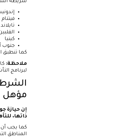
شريطة استيف
إندونيس
فيتنام
تايلاند
الفلبين
كينيا
جنوب أف
كما تنطبق ا
ملاحظة:
كان
لبرنامج التأ
الشرط —
مؤهل
إن حيازة جو
ذاتها، للتأه
كما يجب أن 
المناطق التس