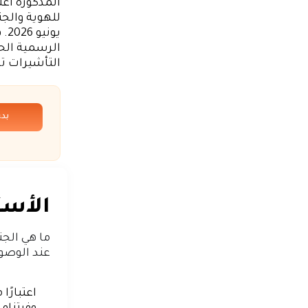
المذكورة أعلا
يو
التأشيرات تديرها شركة M L.L.C
بد
الأسئ
ما هي الج
عند الوصول