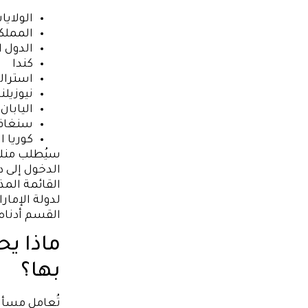
الولايا
المملك
الدول ا
كندا
استرالي
نيوزيلند
اليابان
سنغافو
كوريا ا
سيُطلب منك 
الدخول إلى د
القائمة الم
لدولة الإمار
القسم أدناه.
ماذا يح
بها؟
تُعامل مسألة