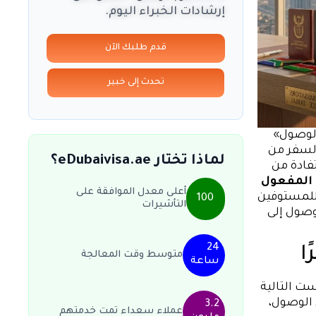
إرشادات الخبراء اليوم.
قدم طلبك الآن
تحدث إلى خبير
الوصول»
حاملو جوازات السفر من
لماذا تختار eDubaivisa.ae؟
تفادة من
 المفعول
أعلى معدل الموافقة على
 للمستوفين
100
التأشيرات
يها عند الوصول إلى
24
ا
متوسط وقت المعالجة
ساعة
ل الست التالية
 الوصول،
3.2
عملاء سعداء تمت خدمتهم