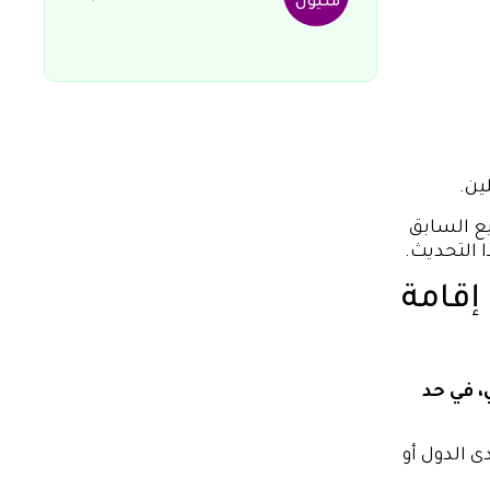
مليون
ين.
ع السابق
ا التحديث.
إقامة
، في حد
 الدول أو