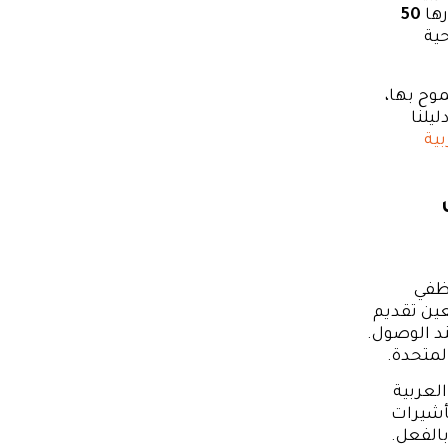
رها
50
حية
وح بها،
يلنا
بية
وظفي
عين تقديم
لدخول عند الوصول.
لمتحدة.
لعربية
أشيرات
بالفعل.