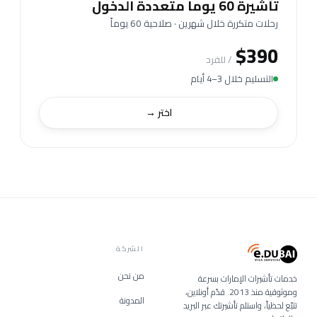
تأشيرة 60 يوماً متعددة الدخول
رحلات متكررة خلال شهرين · صلاحية 60 يوماً
$390
/ للفرد
التسليم خلال 3–4 أيام
اختر →
الشركة
من نحن
خدمات تأشيرات الإمارات بسرعة
وموثوقية منذ 2013. قدّم أونلاين،
المدونة
تتبّع لحظياً، واستلم تأشيرتك عبر البريد