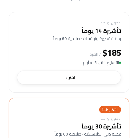
دخول واحد
تأشيرة 14 يوماً
رحلات قصيرة وتوقفات · صلاحية 60 يوماً
$185
/ للفرد
التسليم خلال 3–4 أيام
اختر →
الأكثر طلباً
دخول واحد
تأشيرة 30 يوماً
عطلة دبي الكلاسيكية · صلاحية 60 يوماً