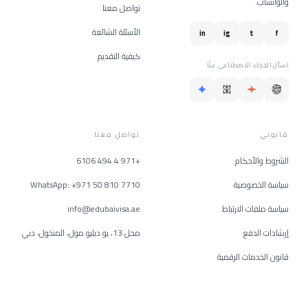
والواتساب.
تواصل معنا
الأسئلة الشائعة
in
ig
t
f
كيفية التقديم
اسأل الذكاء الاصطناعي عنّا
قانوني
تواصل معنا
الشروط والأحكام
+971 4 494 6106
سياسة الخصوصية
WhatsApp: +971 50 810 7710
سياسة ملفات الارتباط
info@edubaivisa.ae
إرشادات الدفع
محل 13، يو دبليو مول، المنخول، دبي
قانون الخدمات الرقمية