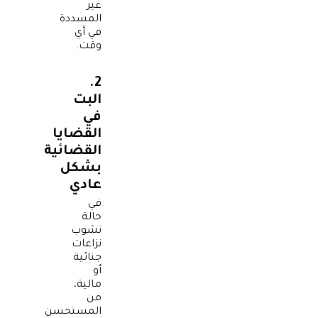
غير
المسددة
في أي
وقت.
2.
البت
في
القضايا
القضائية
بشكل
عادي
في
حالة
نشوب
نزاعات
جنائية
أو
مالية،
من
المستحسن