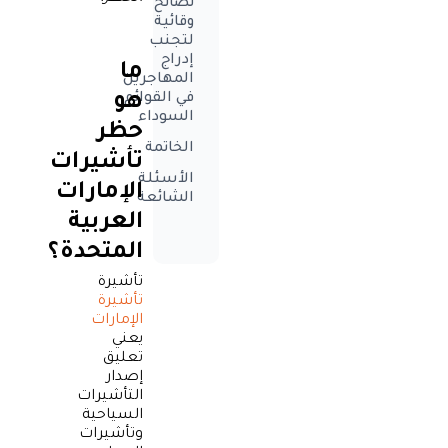
نصائح
وقائية
لتجنب
إدراج
ما
المهاجرين
هو
في القوائم
السوداء
حظر
الخاتمة
تأشيرات
الأسئلة
الإمارات
الشائعة
العربية
المتحدة؟
تأشيرة
تأشيرة
الإمارات
يعني
تعليق
إصدار
التأشيرات
السياحية
وتأشيرات