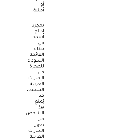
أو
أمنية.
بمجرد
إدراج
اسمه
في
نظام
القائمة
السوداء
للهجرة
في
الإمارات
العربية
المتحدة،
قد
يُمنع
هذا
الشخص
من
دخول
الإمارات
العربية