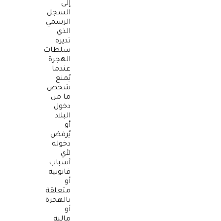
إلى
السجل
الرسمي
الذي
تديره
سلطات
الهجرة
عندما
يُمنع
شخص
ما من
دخول
البلاد
أو
يُرفض
دخوله
لأي
أسباب
قانونية
أو
متعلقة
بالهجرة
أو
مالية