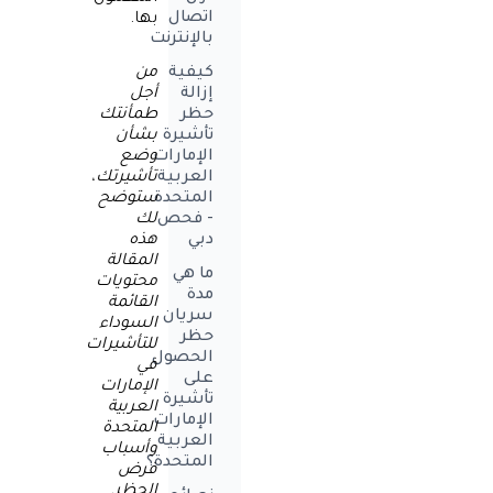
اتصال
بها.
بالإنترنت
من
كيفية
أجل
إزالة
طمأنتك
حظر
بشأن
تأشيرة
وضع
الإمارات
تأشيرتك،
العربية
ستوضح
المتحدة
لك
- فحص
هذه
دبي
المقالة
ما هي
محتويات
مدة
القائمة
سريان
السوداء
حظر
للتأشيرات
الحصول
في
على
الإمارات
تأشيرة
العربية
الإمارات
المتحدة
العربية
وأسباب
المتحدة؟
فرض
الحظر.