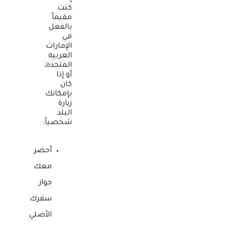
كنت
مقيماً
بالفعل
في
الإمارات
العربية
المتحدة،
أو إذا
كان
بإمكانك
زيارة
البلد
شخصياً:
أحضر
معك
جواز
سفرك
الأصلي