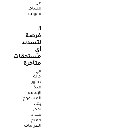
عن
مشاكل
قانونية.
1.
فرصة
لتسديد
أي
مستحقات
متأخرة
في
حالة
تجاوز
مدة
الإقامة
المسموح
بها،
يمكن
سداد
جميع
الغرامات