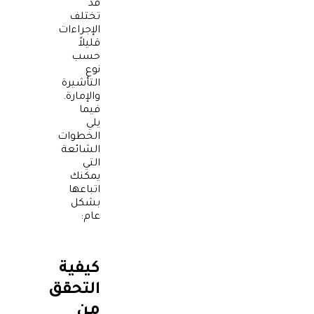
قد
تختلف
الإجراءات
قليلاً
حسب
نوع
التأشيرة
والإمارة.
فيما
يلي
الخطوات
الشائعة
التي
يمكنك
اتباعها
بشكل
عام:
كيفية
التحقق
من