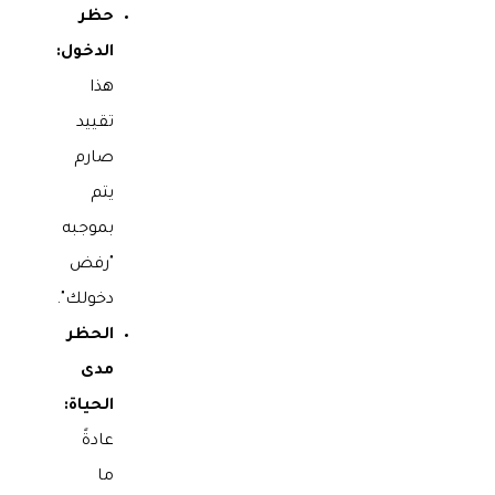
حظر
الدخول:
هذا
تقييد
صارم
يتم
بموجبه
"رفض
دخولك".
الحظر
مدى
الحياة:
عادةً
ما