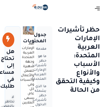
حظر تأشيرات
جدول
الإمارات
المحتويات
تعد
العربية
الإمارات
مقدمة
هل
العربية
المتحدة:
ما هو
المتحدة
تحتاج
حظر
وجهة
الأسباب
إلى
تأشيرات
شهيرة
الإمارات
للعمل
والأنواع
مساعد
العربية
والأعمال
في
المتحدة؟
والسياحة.
وكيفية التحقق
وفي
طلبك؟
ما الذي
من الحالة
كل
يشمله
عام،
حظر
لا
يسعى
تأشيرات
تخاطر
الملايين
الدخول
بالرفض.