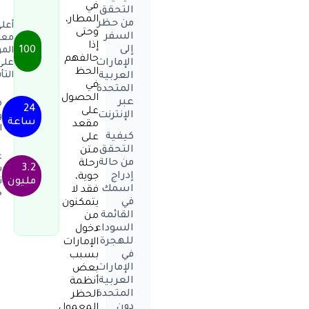
في
التحقق
المطار،
من حظر
أعل
وحتى
السفر
معد
إذا
إلى
100
المو
حالفهم
الإمارات
على
الحظ
الت
العربية
في
المتحدة
الحصول
عبر
م
24
على
الإنترنت
و
ساعة
مقعد
ا
كيفية
على
التحقق
متن
ع
من حالة
رحلة
3.2
س
إدراج
جوية،
مليون
ت
اسمك
فقد لا
خ
في
يتمكنون
القائمة
من
السوداء
دخول
للهجرة
الإمارات
في
بسبب
الإمارات
بعض
العربية
أنظمة
المتحدة
الحظر
دون
المعمول