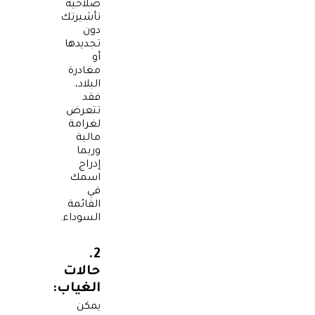
صلاحية
تأشيرتك
دون
تجديدها
أو
مغادرة
البلاد،
فقد
تتعرض
لغرامة
مالية
وربما
إدراج
اسمك
في
القائمة
السوداء.
2.
حالات
الغياب:
يمكن