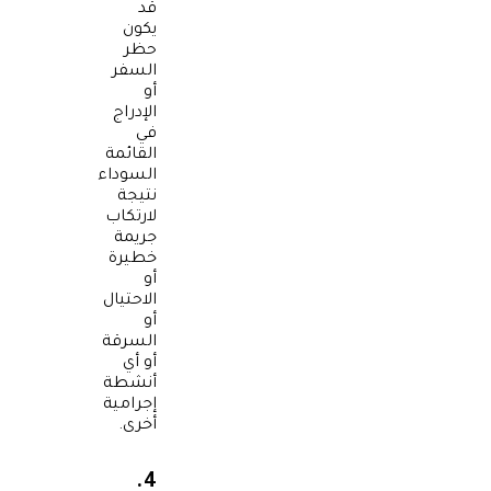
قد
يكون
حظر
السفر
أو
الإدراج
في
القائمة
السوداء
نتيجة
لارتكاب
جريمة
خطيرة
أو
الاحتيال
أو
السرقة
أو أي
أنشطة
إجرامية
أخرى.
4.