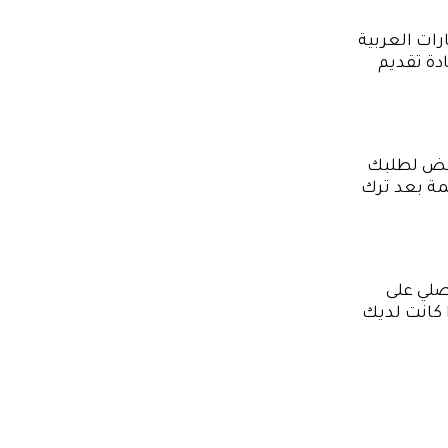
رات العربية
دة تقديم
رفض لطلبك
يمة بعد ترك
صلي على
 كانت لديك