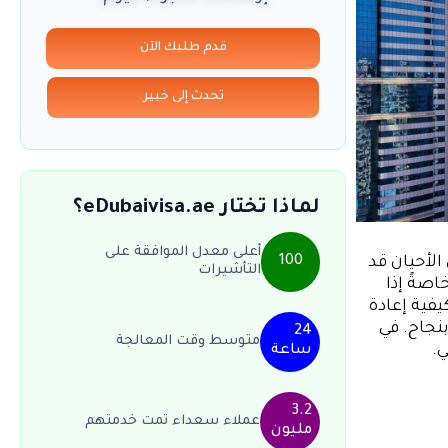
قدم طلبك الآن
تحدث إلى خبير
لماذا تختار eDubaivisa.ae؟
أعلى معدل الموافقة على
100
لأحيان قد
التأشيرات
صةً إذا
فية إعادة
نجاح. في
24
متوسط وقت المعالجة
.
ساعة
3.2
عملاء سعداء تمت خدمتهم
مليون