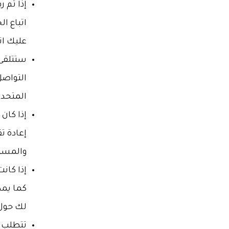
إذا تم 
اتباع ا
عليك ات
ستتلقى 
التواصل
المتحد
إذا كان
إعادة ت
والمستن
إذا كان
كما يمك
لك حول
تتطلب ب