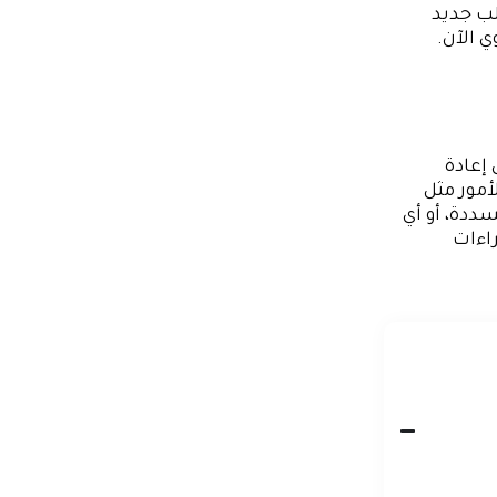
ب جديد
 الآن.
إعادة
مور مثل
ددة، أو أي
راءات