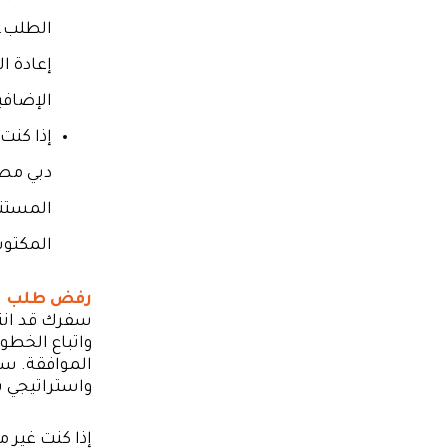
الطلب. 
إعادة ا
الإضافي
إذا كنت
دبي مص
المستند
المكتوب
رفض طلب تأ
سفرك قد انت
واتباع الخطو
الموافقة. سو
واستراتيجي 
إذا كنت غير 