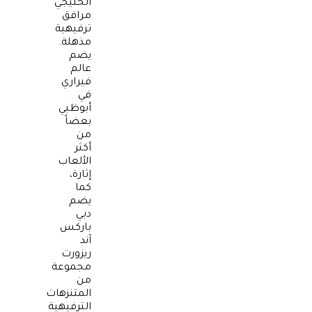
الخليجي
مرافق
ترفيهية
مذهلة.
يضم
عالم
فيراري
في
أبوظبي
بعضاً
من
أكثر
الألعاب
إثارة،
كما
يضم
دبي
باركس
آند
ريزورت
مجموعة
من
المتنزهات
الترفيهية