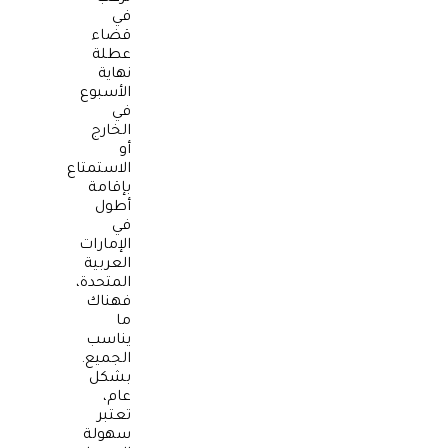
في
قضاء
عطلة
نهاية
الأسبوع
في
الخارج
أو
الاستمتاع
بإقامة
أطول
في
الإمارات
العربية
المتحدة،
فهناك
ما
يناسب
الجميع.
بشكل
عام،
تعتبر
سهولة