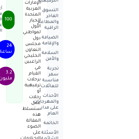
الترفيهية
الإمارات
أ
العربية
التسوق
م
المتحدة
الفاخر
100
ال
الخيار
والمطاعم
ع
الأول
الراقية
ا
لمواطني
الضيافة
دول
والإقامة
مجلس
24
التعاون
ساعة
السلامة
الخليجي
والأمن
الراغبين
في
تجربة
3.2
القيام
سفر
مليون
برحلات
مناسبة
ترفيهية
للعائلات
أو
الأحداث
رحلات
والمهرجانات
عمل.
على مدار
ستسلط
العام
هذه
المقالة
الخاتمة
الضوء
على
الأسئلة
الاختلافات