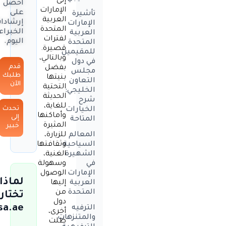
إلى
احصل
الإمارات
على
تأشيرة
العربية
إرشادا
الإمارات
المتحدة
الخبراء
العربية
لفترات
اليوم.
المتحدة
قصيرة.
للمقيمين
وبالتالي،
في دول
قدم
بفضل
مجلس
طلبك
بنيتها
التعاون
الآن
التحتية
الخليجي:
الحديثة
شرح
للغاية،
تحدث
الخيارات
وأماكنها
إلى
المتاحة
المثيرة
خبير
للزيارة،
المعالم
وثقافتها
السياحية
الغنية،
الشهيرة
وسهولة
في
الوصول
الإمارات
لماذا
إليها
العربية
من
المتحدة
تختار
دول
sa.ae
الترفيه
أخرى،
والمتنزهات
ظلت