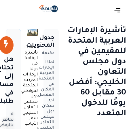
تأشيرة الإمارات
جدول
العربية المتحدة
المحتويات
سهّلت
للمقيمين في
تأشيرة
مقدمة
الإقامة
هل
دول مجلس
لماذا
في
تحتاج
الإمارات
دولة
التعاون
العربية
الإمارات
إلى
المتحدة
العربية
الخليجي: أفضل
مساع
هي
المتحدة
المكان
لمواطني
30 مقابل 60
في
المفضل
دول
لدى
طلبك
يومًا للدخول
مجلس
سكان
التعاون
دول
المتعدد
الخليجي
لا
مجلس
سفر
تخاطر
التعاون
الأجانب
بالرفض
الخليجي