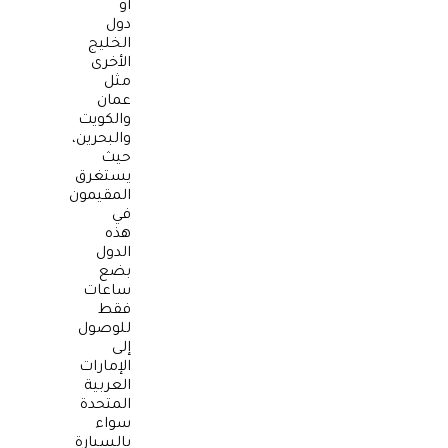
أو
دول
الخليج
الأخرى
مثل
عمان
والكويت
والبحرين،
حيث
يستغرق
المقيمون
في
هذه
الدول
بضع
ساعات
فقط
للوصول
إلى
الإمارات
العربية
المتحدة
سواء
بالسيارة