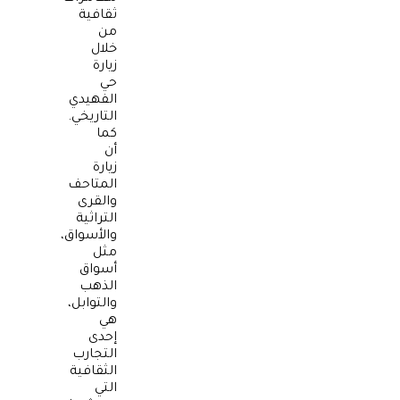
ثقافية
من
خلال
زيارة
حي
الفهيدي
التاريخي.
كما
أن
زيارة
المتاحف
والقرى
التراثية
والأسواق،
مثل
أسواق
الذهب
والتوابل،
هي
إحدى
التجارب
الثقافية
التي