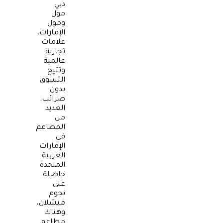
دبي
مول
ومول
الإمارات،
علامات
تجارية
عالمية
وتتيح
التسوق
بدون
ضرائب.
العديد
من
المطاعم
في
الإمارات
العربية
المتحدة
حاصلة
على
نجوم
ميشلان،
وهناك
مطاعم