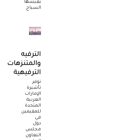
يعيشها
السياح.
الترفيه
والمتنزهات
الترفيهية
توفر
تأشيرة
الإمارات
العربية
المتحدة
للمقيمين
في
دول
مجلس
التعاون