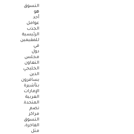
التسوق
هو
أحد
عوامل
الجذب
الرئيسية
للمقيمين
في
دول
مجلس
التعاون
الخليجي
الذين
يسافرون
بتأشيرة
الإمارات
العربية
المتحدة.
تضم
مراكز
التسوق
الفاخرة،
مثل