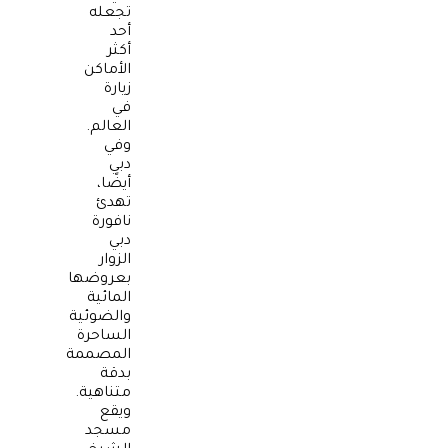
تجعله
أحد
أكثر
الأماكن
زيارة
في
العالم.
وفي
دبي
أيضًا،
تهدئ
نافورة
دبي
الزوار
بعروضها
المائية
والضوئية
الساحرة
المصممة
بدقة
متناهية.
ويقع
مسجد