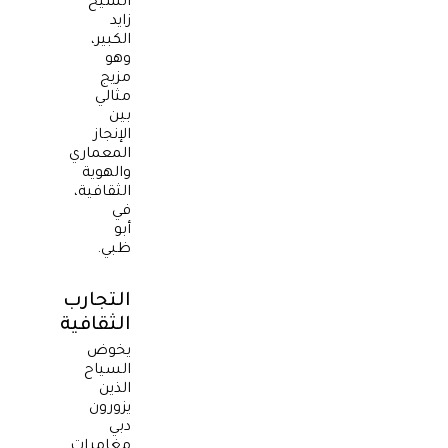
الشيخ
زايد
الكبير،
وهو
مزيج
مثالي
بين
الإنجاز
المعماري
والهوية
الثقافية،
في
أبو
ظبي.
التجارب
الثقافية
يخوض
السياح
الذين
يزورون
دبي
مغامرات