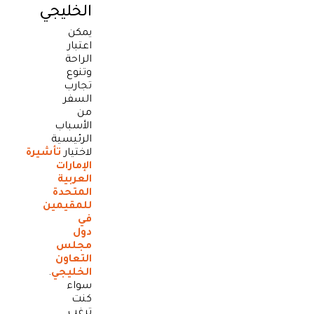
الخليجي
يمكن
اعتبار
الراحة
وتنوع
تجارب
السفر
من
الأسباب
الرئيسية
لاختيار
تأشيرة
الإمارات
العربية
المتحدة
للمقيمين
في
دول
مجلس
التعاون
الخليجي
.
سواء
كنت
ترغب