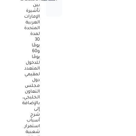
الشائعة
بين
تأشيرة
الإمارات
العربية
المتحدة
لمدة
30
يومًا
و60
يومًا
للدخول
المتعدد
لمقيمي
دول
مجلس
التعاون
الخليجي،
بالإضافة
إلى
شرح
أسباب
استمرار
شعبية