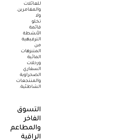
للعائلات
والمغامرين.
ولا
تخلو
قائمة
الأنشطة
الترفيهية
من
المتنزهات
المائية
ورحلات
السفاري
الصحراوية
والمنتجعات
الشاطئية.
التسوق
الفاخر
والمطاعم
الراقية