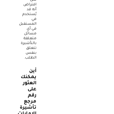
على
افتراض
أنه قد
يُستخدم
في
المستقبل
في أي
مسائل
متعلقة
بالتأشيرة
تتعلق
بنفس
الطلب.
أين
يمكنك
العثور
على
رقم
مرجع
تأشيرة