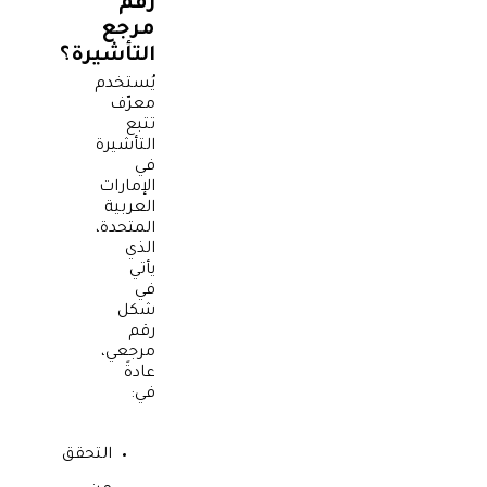
رقم
مرجع
التأشيرة؟
يُستخدم
معرّف
تتبع
التأشيرة
في
الإمارات
العربية
المتحدة،
الذي
يأتي
في
شكل
رقم
مرجعي،
عادةً
في:
التحقق