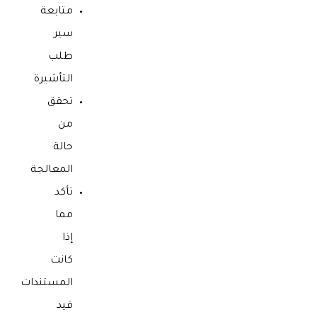
متابعة
سير
طلب
التأشيرة
تحقق
من
حالة
المعالجة
تأكد
مما
إذا
كانت
المستندات
قيد