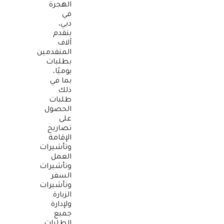
الهجرة
في
دبي،
يتقدم
آلاف
المتقدمين
بطلبات
يوميًا
،
بما في
ذلك
طلبات
الحصول
على
تصاريح
الإقامة
وتأشيرات
العمل
وتأشيرات
السفر
وتأشيرات
الزيارة.
ولإدارة
جميع