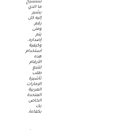
سنشرح
ما الذي
يشير
إليه كل
رقم،
ومتى
يتم
إصداره،
وكيفية
استخدام
هذه
الأرقام
لتتبع
طلب
تأشيرة
الإمارات
العربية
المتحدة
الخاص
بك
بكفاءة.