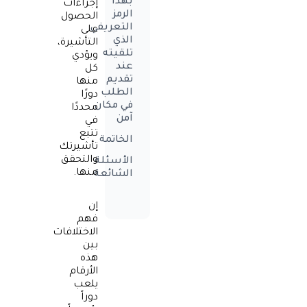
بهذا
إجراءات
الرمز
الحصول
التعريفي
على
الذي
التأشيرة
،
تلقيته
ويؤدي
عند
كل
تقديم
منها
الطلب
دورًا
في مكان
محددًا
آمن
في
تتبع
الخاتمة
تأشيرتك
والتحقق
الأسئلة
منها.
الشائعة
إن
فهم
الاختلافات
بين
هذه
الأرقام
يلعب
دوراً