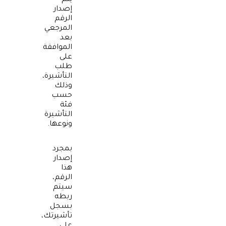
يتم
إصدار
الرقم
المرجعي
بعد
الموافقة
على
طلب
التأشيرة
،
وذلك
حسب
فئة
التأشيرة
ونوعها.
بمجرد
إصدار
هذا
الرقم،
سيتم
ربطه
بسجل
تأشيرتك،