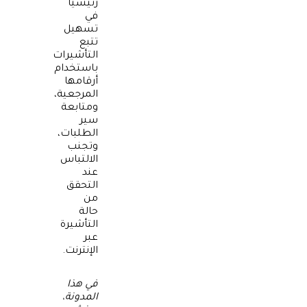
رئيسياً
في
تسهيل
تتبع
التأشيرات
باستخدام
أرقامها
المرجعية،
ومتابعة
سير
الطلبات،
وتجنب
الالتباس
عند
التحقق
من
حالة
التأشيرة
عبر
الإنترنت.
في هذا
المدونة،