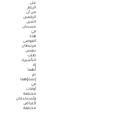
على
الرغم
من أن
الرقمين
اللذين
يتسببان
في
هذه
الفوضى
مرتبطان
بنفس
طلب
التأشيرة،
إلا
أنهما
تم
إنشاؤهما
في
أوقات
مختلفة
ويُستخدمان
لأغراض
مختلفة.