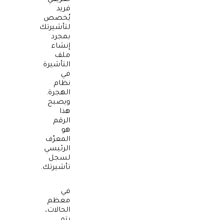
تعريفي
فريد
يُخصص
لتأشيرتك
بمجرد
إنشاء
ملف
التأشيرة
في
نظام
الهجرة.
ويصبح
هذا
الرقم
هو
المعرّف
الرئيسي
لسجل
تأشيرتك.
في
معظم
الحالات،