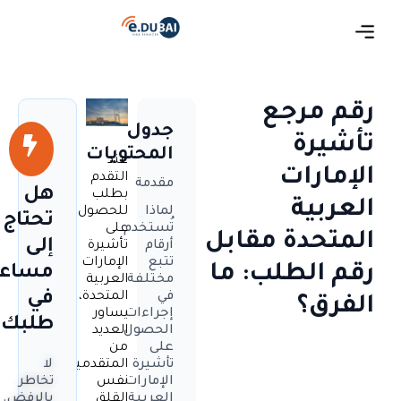
رقم مرجع
جدول
تأشيرة
المحتويات
عند
الإمارات
التقدم
مقدمة
هل
بطلب
العربية
للحصول
لماذا
تحتاج
على
تُستخدم
المتحدة مقابل
إلى
تأشيرة
أرقام
الإمارات
تتبع
رقم الطلب: ما
مساعد
العربية
مختلفة
في
المتحدة،
في
الفرق؟
يساور
إجراءات
طلبك؟
العديد
الحصول
من
على
المتقدمين
تأشيرة
لا
نفس
الإمارات
تخاطر
القلق
العربية
بالرفض.