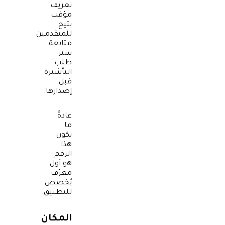
تعريف
مؤقت
يتيح
للمتقدمين
متابعة
سير
طلب
التأشيرة
قبل
إصدارها.
عادةً
ما
يكون
هذا
الرقم
هو أول
معرّف
يُخصص
للتطبيق
.
المكان