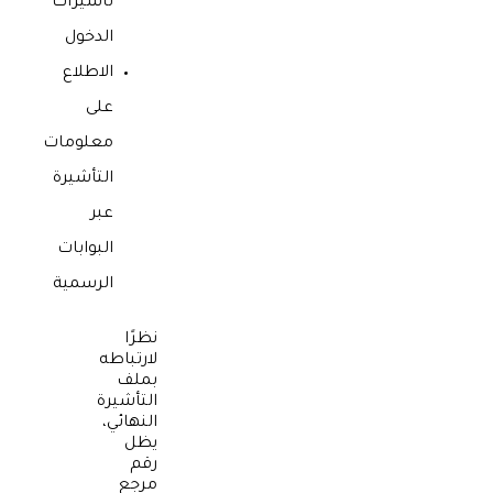
تأشيرات
الدخول
الاطلاع
على
معلومات
التأشيرة
عبر
البوابات
الرسمية
نظرًا
لارتباطه
بملف
التأشيرة
النهائي،
يظل
رقم
مرجع