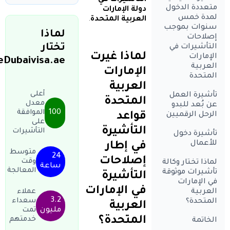
التأشيرات في
متعددة الدخول
دولة الإمارات
لمدة خمس
العربية المتحدة
.
سنوات بموجب
لماذا
إصلاحات
تختار
التأشيرات في
لماذا غيرت
الإمارات
eDubaivisa.ae؟
العربية
الإمارات
المتحدة
العربية
أعلى
تأشيرة العمل
المتحدة
معدل
عن بُعد للبدو
100
الموافقة
قواعد
الرحل الرقميين
على
التأشيرة
التأشيرات
تأشيرة دخول
للأعمال
في إطار
متوسط
24
إصلاحات
وقت
لماذا تختار وكالة
ساعة
المعالجة
تأشيرات موثوقة
التأشيرة
في الإمارات
في الإمارات
العربية
عملاء
3.2
سعداء
المتحدة؟
العربية
مليون
تمت
المتحدة؟
خدمتهم
الخاتمة