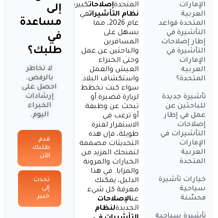
المتحدة
إصلاحات
كبيرة
على
الإمارات
إلى
نظام التأشيرات
في
العربية
مساعدة
عام 2026، مما
المتحدة قواعد
يسهل على
التأشيرة في
في
المسافرين
إطار إصلاحات
طلبك؟
والباحثين عن عمل
التأشيرة في
وحتى الخبراء
الإمارات
لا تخاطر
العيش والعمل
العربية
بالرفض.
واستكشاف البلاد.
المتحدة؟
احصل على
سواء كنت تخطط
إرشادات
تأشيرة جديدة
لزيارة قصيرة أو
الخبراء
للباحثين عن
تبحث عن وظيفة
اليوم.
عمل في إطار
أو ترغب في
إصلاحات
الاستقرار لفترة
التأشيرات في
طويلة، فإن هذه
قدم
الإمارات
التحديثات مصممة
طلبك
العربية
لتمنحك المزيد من
الآن
المتحدة
الخيارات والمرونة
والمزايا. في هذا
خيارات تأشيرة
تحدث
الدليل، يمكنك
إلى
سياحية
معرفة كل شيء
خبير
محسّنة
عن
الإصلاحات
الجديدة
لنظام
تأشيرة سياحية